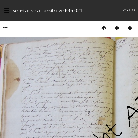
E35 021
21/199
Accueil
/
Revel
/
Etat civil
/
E35
/