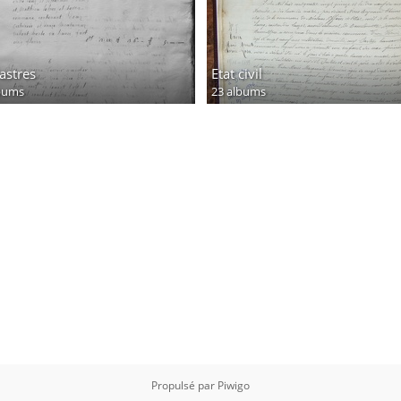
astres
Etat civil
bums
23 albums
Propulsé par
Piwigo