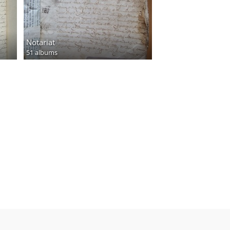
Notariat
51 albums