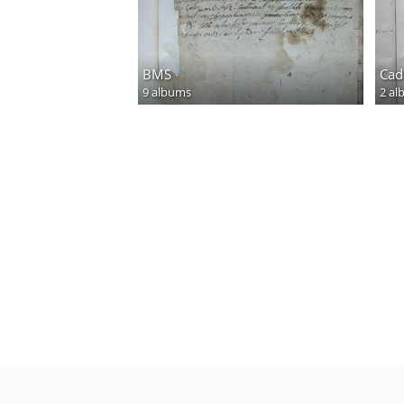
BMS
Cad
9 albums
2 al