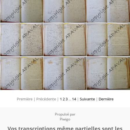
Première |
Précédente |
1
2
3
...
14
|
Suivante
|
Dernière
Propulsé par
Piwigo
Vos transcriptions même partielles sont les