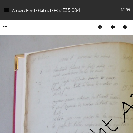
E35 004
4/199
Accueil
/
Revel
/
Etat civil
/
E35
/