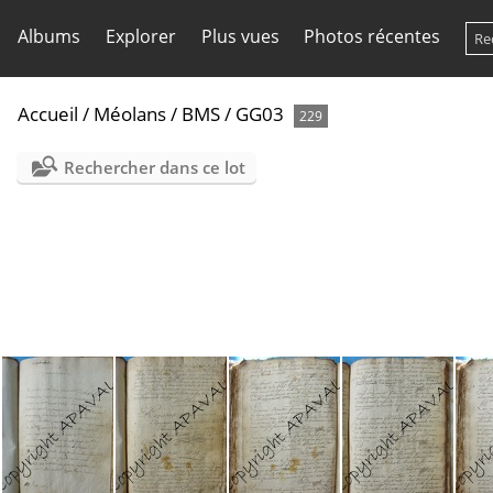
Albums
Explorer
Plus vues
Photos récentes
Accueil
/
Méolans
/
BMS
/
GG03
229
Rechercher dans ce lot