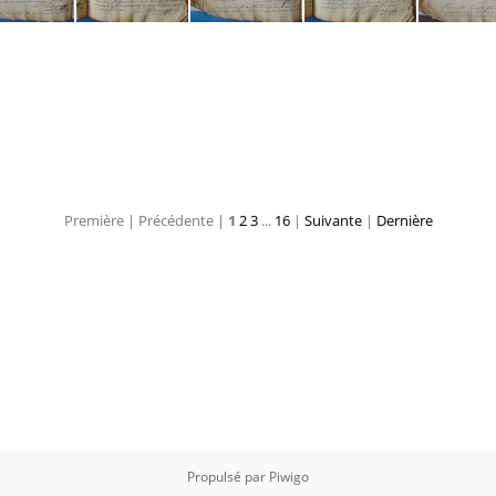
GG03 BMS 005
GG03 BMS 006
GG03 BMS 007
GG03 BMS 008
Première |
Précédente |
1
2
3
...
16
|
Suivante
|
Dernière
Propulsé par
Piwigo