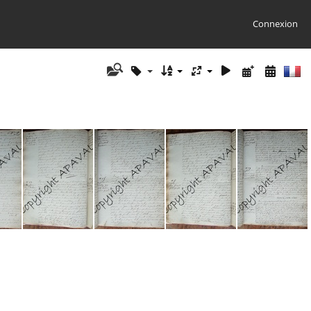
Connexion
 040
E10 NMD 041
E10 NMD 042
E10 NMD 043
E10 NMD 044