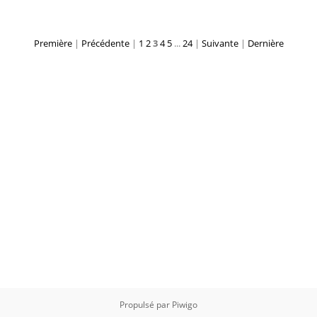
Première
|
Précédente
|
1
2
3
4
5
...
24
|
Suivante
|
Dernière
Propulsé par
Piwigo