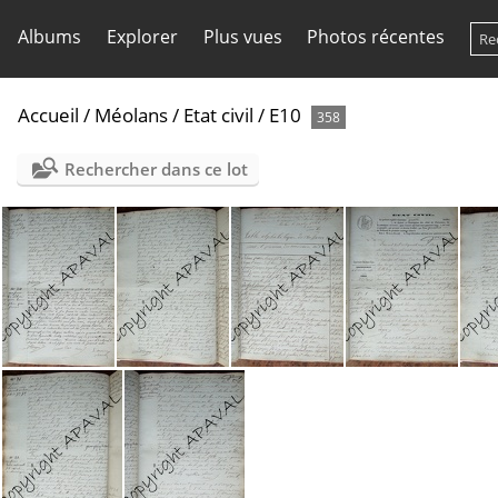
Albums
Explorer
Plus vues
Photos récentes
Accueil
/
Méolans
/
Etat civil
/
E10
358
Rechercher dans ce lot
E10 NMD 031
E10 NMD 032
E10 NMD 033
E10 NMD 034
E10