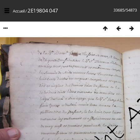
2E19804 047
33685/54873
Accueil
/