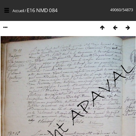
E16 NMD 084
49060/54873
Accueil
/