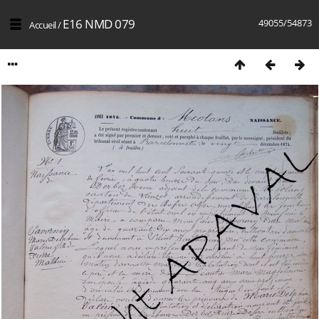
E16 NMD 079
49055/54873
Accueil
/