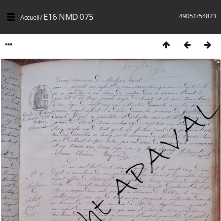
E16 NMD 075
49051/54873
Accueil
/