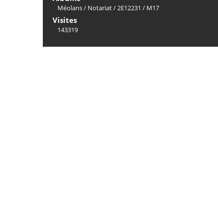
Méolans
/
Notariat
/
2E12231
/
M17
Visites
143319