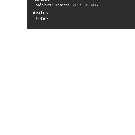
Méolans
/
Notariat
/
2E12231
/
M17
Visites
144567