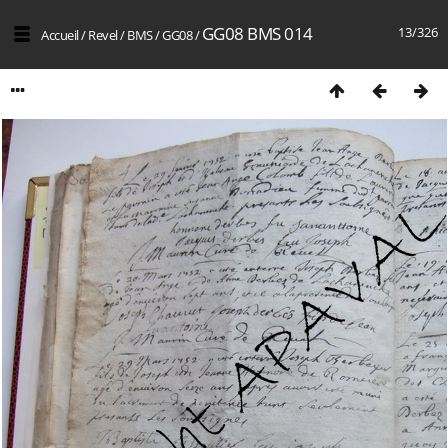
GG08 BMS 014
13/326
Accueil
/
Revel
/
BMS
/
GG08
/