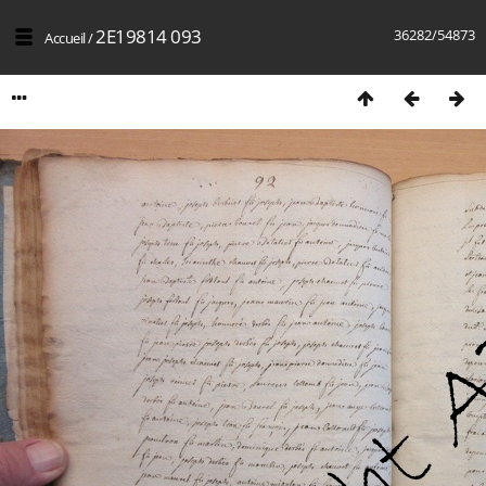
2E19814 093
36282/54873
Accueil
/