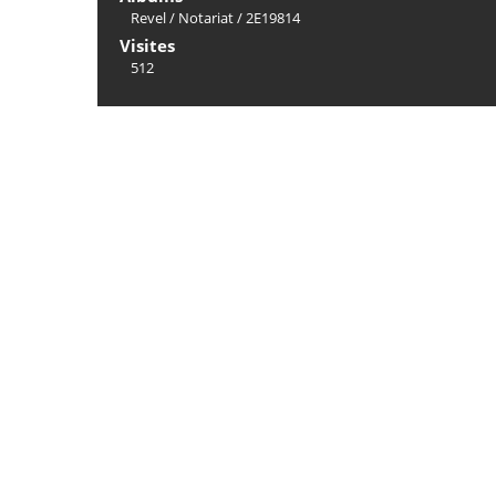
Revel
/
Notariat
/
2E19814
Visites
512