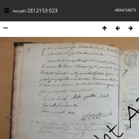
2E12153 023
4894/54873
Accueil
/