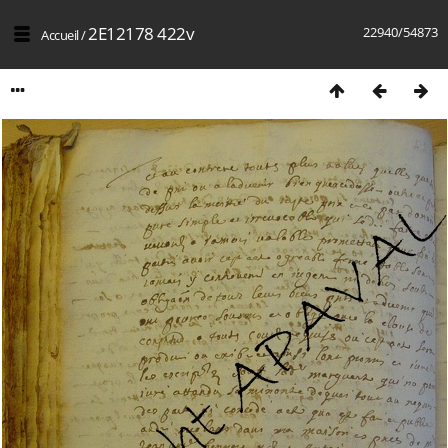
2E12178 422v
22940/54873
Accueil
/