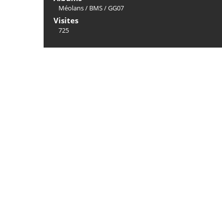
Méolans
/
BMS
/
GG07
Visites
725