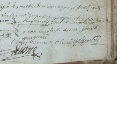
Propulsé par
Piwigo
 transcriptions même partielles sont les bienve