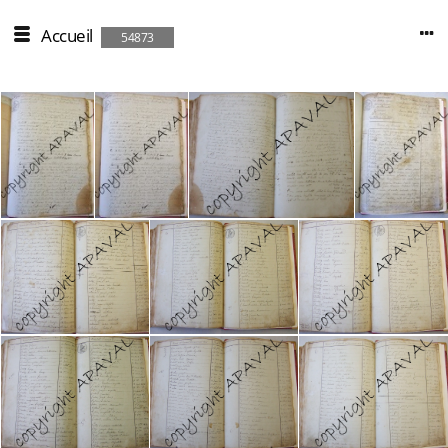
Accueil
54873