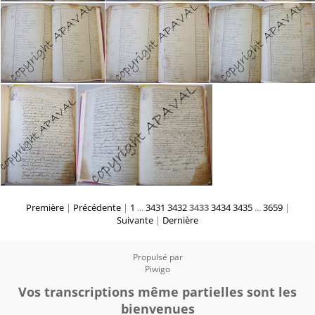
Première
|
Précédente
|
1
...
3431
3432
3433
3434
3435
...
3659
|
Suivante
|
Dernière
Propulsé par
Piwigo
Vos transcriptions même partielles sont les
bienvenues