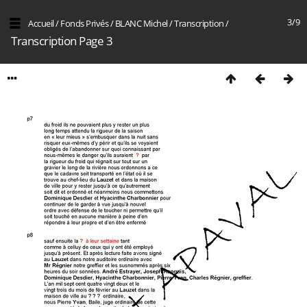
3/9
Accueil
/
Fonds Privés
/
BLANC Michel
/
Transcription
/
Transcription Page 3