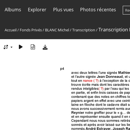
Albums
Explorer
Plus vues
Photos récentes
Transcription
Accueil
/
Fonds Privés
/
BLANC Michel
/
Transcription
/