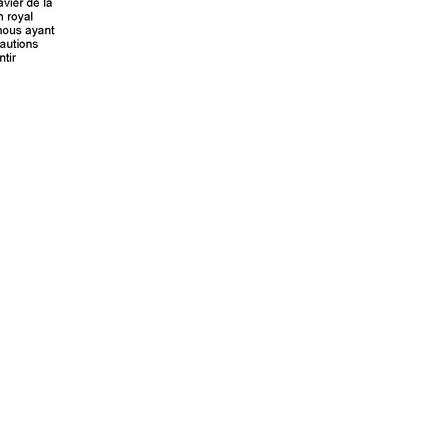
Propulsé par
Piwigo
 transcriptions même partielles sont les bienve