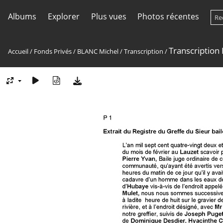
Albums
Explorer
Plus vues
Photos récentes
Transcription
Accueil
/
Fonds Privés
/
BLANC Michel
/
Transcription
/