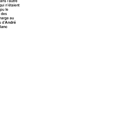
Propulsé par
Piwigo
 transcriptions même partielles sont les bienve