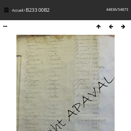
B233 00B2
44836/54873
Accueil
/