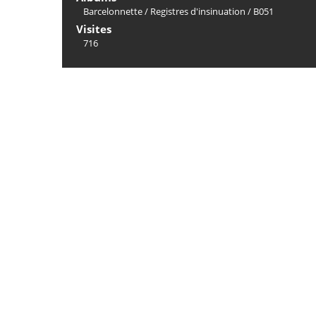
Barcelonnette
/
Registres d'insinuation
/
B051
Visites
716