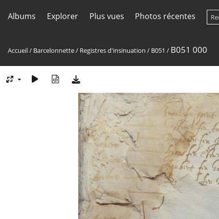
Albums
Explorer
Plus vues
Photos récentes
B051 000
Accueil
/
Barcelonnette
/
Registres d'insinuation
/
B051
/