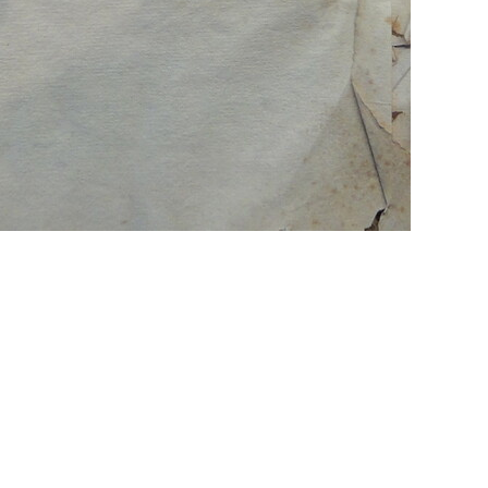
Propulsé par
Piwigo
 transcriptions même partielles sont les bienve