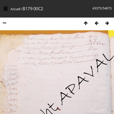
B179 00C2
43375/54873
Accueil
/