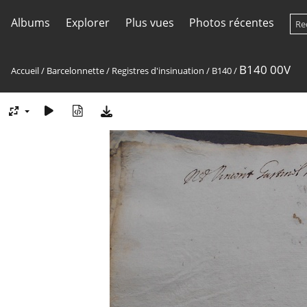
Albums
Explorer
Plus vues
Photos récentes
B140 00V
Accueil
/
Barcelonnette
/
Registres d'insinuation
/
B140
/