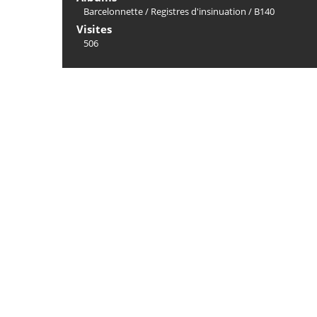
Barcelonnette
/
Registres d'insinuation
/
B140
Visites
506