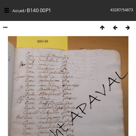
B140 00P1
43287/54873
Accueil
/