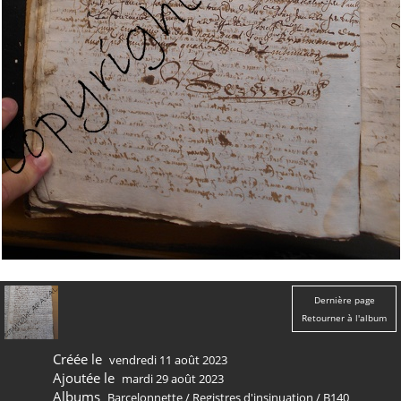
Dernière page
Retourner à l'album
Créée le
vendredi 11 août 2023
Ajoutée le
mardi 29 août 2023
Albums
Barcelonnette
/
Registres d'insinuation
/
B140