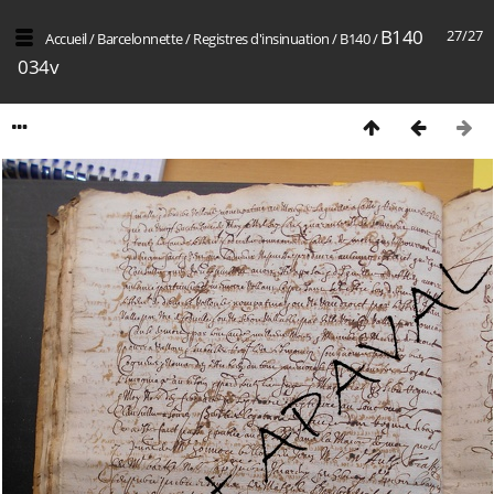
B140
27/27
Accueil
/
Barcelonnette
/
Registres d'insinuation
/
B140
/
034v