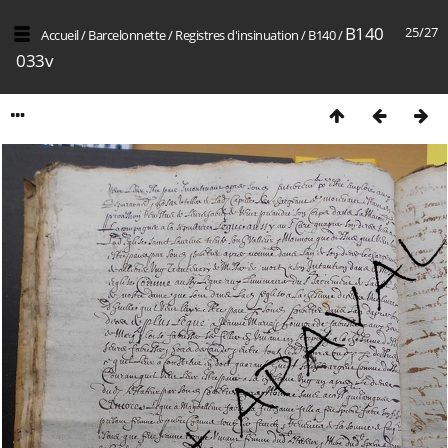
B140
25/27
Accueil
/
Barcelonnette
/
Registres d'insinuation
/
B140
/
033v