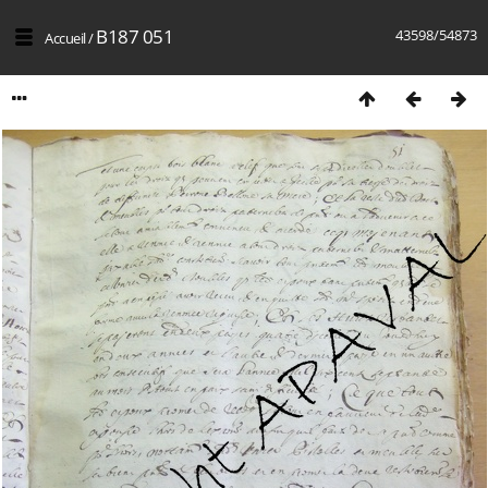
B187 051
43598/54873
Accueil
/