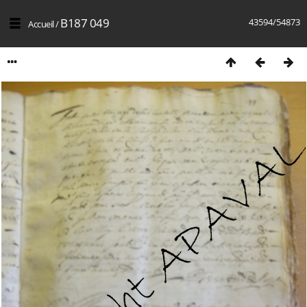
B187 049
43594/54873
Accueil
/