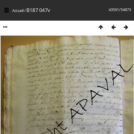
B187 047v
43591/54873
Accueil
/