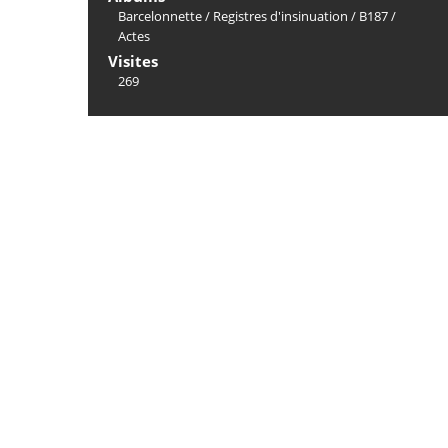
Barcelonnette
/
Registres d'insinuation
/
B187
/
Actes
Visites
269