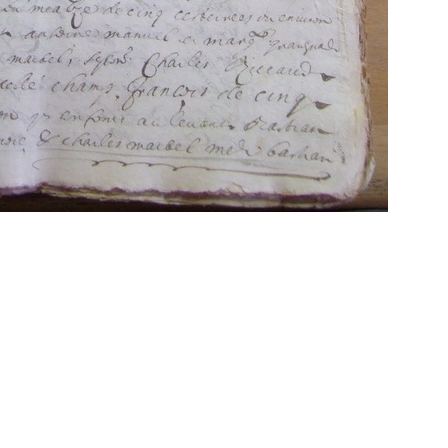
Propulsé par
Piwigo
 transcriptions même partielles sont les bienve