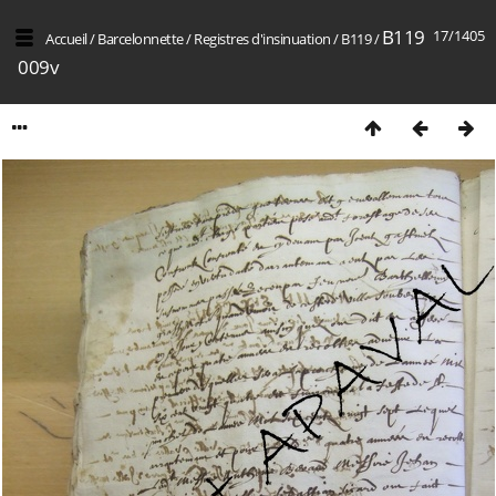
B119
17/1405
Accueil
/
Barcelonnette
/
Registres d'insinuation
/
B119
/
009v