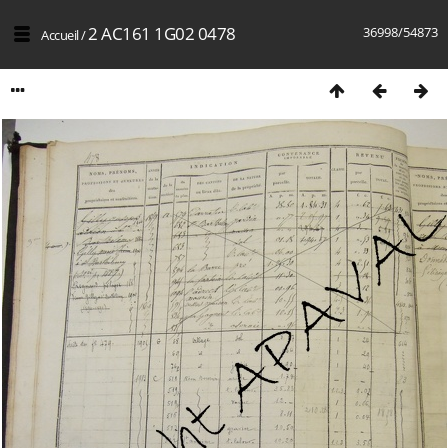
2 AC161 1G02 0478
36998/54873
Accueil
/