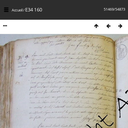
E34 160
51469/54873
Accueil
/