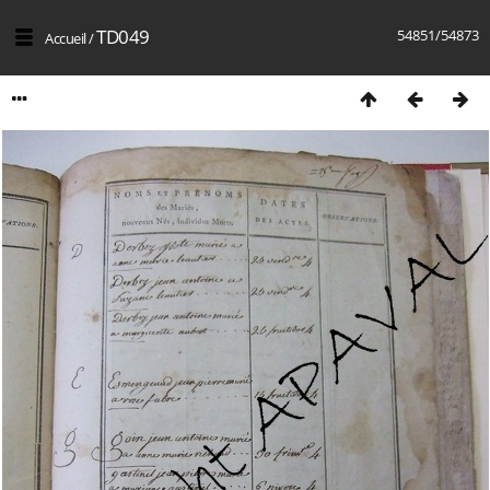
TD049
54851/54873
Accueil
/