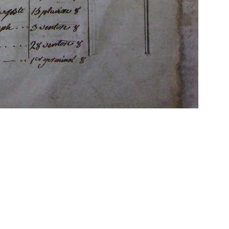
Propulsé par
Piwigo
 transcriptions même partielles sont les bienve