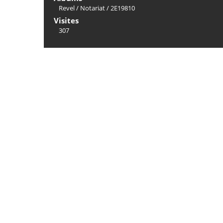
Revel
/
Notariat
/
2E19810
Visites
307