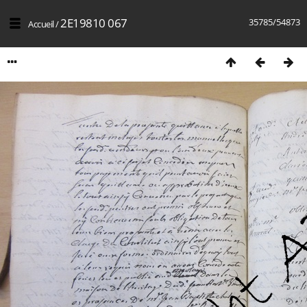
2E19810 067
35785/54873
Accueil
/