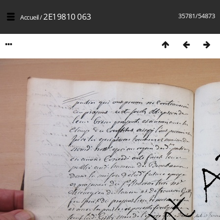
2E19810 063
35781/54873
Accueil
/