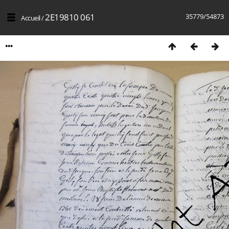
2E19810 061
35779/54873
Accueil
/