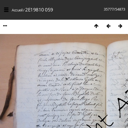
2E19810 059
35777/54873
Accueil
/