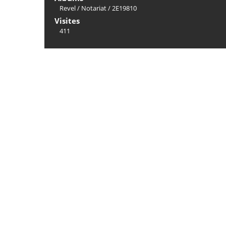
Revel
/
Notariat
/
2E19810
Visites
411