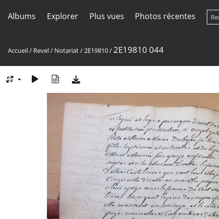
Albums
Explorer
Plus vues
Photos récentes
2E19810 044
Accueil
/
Revel
/
Notariat
/
2E19810
/