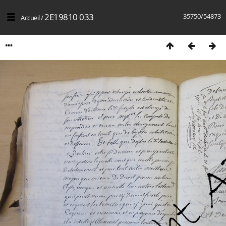
2E19810 033
35750/54873
Accueil
/