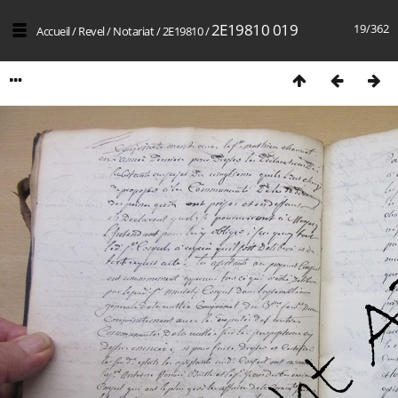
2E19810 019
19/362
Accueil
/
Revel
/
Notariat
/
2E19810
/