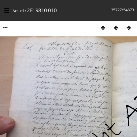
2E19810 010
35727/54873
Accueil
/