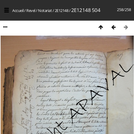
2E12148 504
258/258
Accueil
/
Revel
/
Notariat
/
2E12148
/