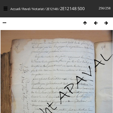
2E12148 500
256/258
Accueil
/
Revel
/
Notariat
/
2E12148
/