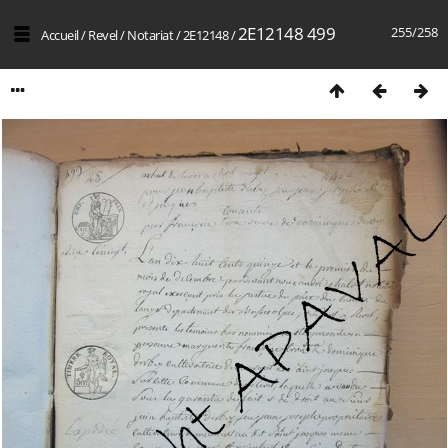
2E12148 499
255/258
Accueil
/
Revel
/
Notariat
/
2E12148
/